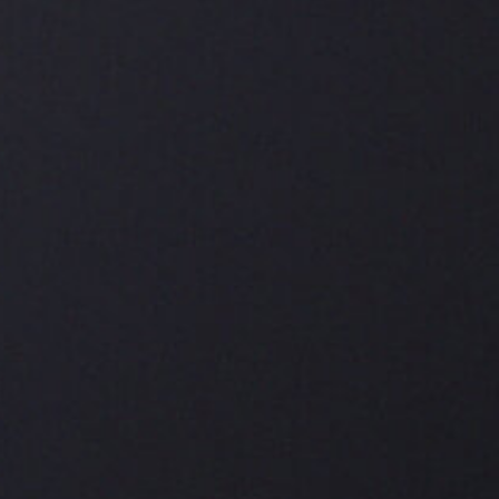
Gebirgspass.
Das Cigarillo-Format ist genau das richtige für
einen kürzeren Boxen-Stop. 86 mm Genuss, der
auf jedem Millimeter erlebnisreiche Abwechslung
verspricht.
CARLOS ANDRÉ PACE
CLUB CIGARILLOS