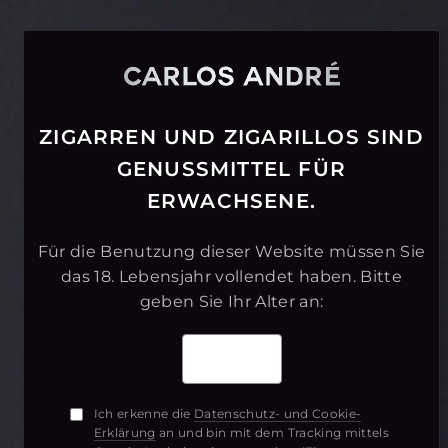
ZIGARREN UND ZIGARILLOS
SIND
GENUSSMITTEL FÜR
ERWACHSENE.
Für die Benutzung dieser Website müssen
Sie
das 18. Lebensjahr vollendet haben.
Bitte
geben Sie Ihr Alter an:
Ich erkenne die
Datenschutz- und Cookie-
PACE
Erklärung
an und bin mit dem Tracking mittels