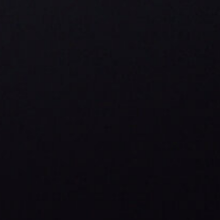
zurück zur Übersicht
Wir lieben Tabak. Seine Vielfalt, seinen Charakter und
die schier
unendlichen Möglichkeiten, mit ihm
fantastische Produkte zu kreieren.
Genau das tun wir als
Familienunternehmen bereits seit 1817, in 7. Generation.
IMPRESSUM & DATENSCHUTZ