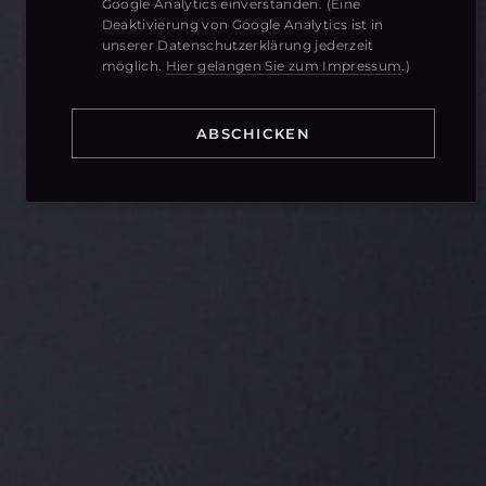
Google Analytics einverstanden. (Eine
ERDIG-WÜRZIG
Deaktivierung von Google Analytics ist in
unserer Datenschutzerklärung jederzeit
möglich.
Hier gelangen Sie zum Impressum
.)
CARLOS ANDRÉ PACE
CIGARILLOS