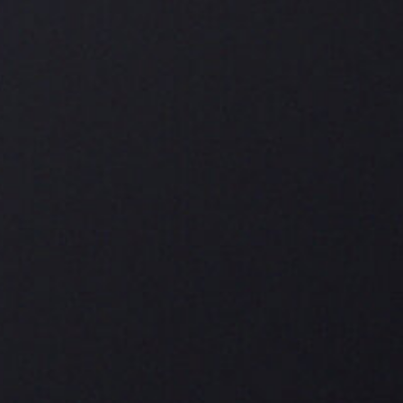
Das Club Format bietet mit seiner Länge allen
Aromen nochmals mehr Zeit und Raum sich
abwechslungsreich zu entfalten: Intensiv. Würzig.
Kräftig. Erdig.