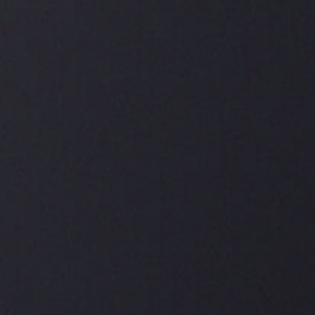
Die CARLOS ANDRÉ PACE Cigarillos sind eine
Hommage an die automobile Leidenschaft.
Cigarillo-Genuss mit jeder Menge Drive: Intensiv.
Würzig. Kräftig. Erdig. So genussvoll und
erlebnisreich, wie die Fahrt auf einem legendären