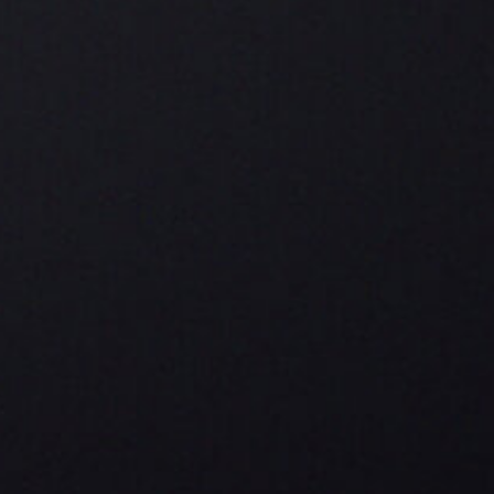
Ein Genuss-Drive in Club-Länge, der bis zum
Schluss anhält.
Deckblatt:
Connecticut Shade
Desflorado, Ecuador
Umblatt:
Dominikanische Republik
Einlage:
Intensiv. Würzig. Erdig.
Kräftig.
Herkunft:
Arnold André Dominicana ·
Santiago de los Caballeros
Maße Cigarillos:
Länge: 86 mm, Ø 8,0 mm
Maße Club Cigarillos:
Länge: 105 mm, Ø 12,0 mm